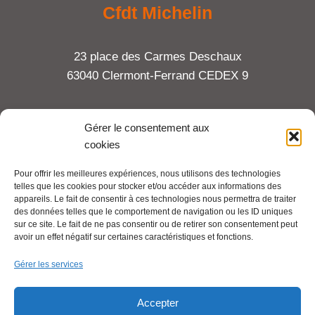
Cfdt Michelin
23 place des Carmes Deschaux
63040 Clermont-Ferrand CEDEX 9
Tel : 06 65 27 23 81
Gérer le consentement aux
cookies
compte-fonction.cfdt@michelin.com
Pour offrir les meilleures expériences, nous utilisons des technologies
telles que les cookies pour stocker et/ou accéder aux informations des
Mentions légales
appareils. Le fait de consentir à ces technologies nous permettra de traiter
Pour aller plus loin :
des données telles que le comportement de navigation ou les ID uniques
sur ce site. Le fait de ne pas consentir ou de retirer son consentement peut
avoir un effet négatif sur certaines caractéristiques et fonctions.
Cfdt.fr
Gérer les services
Se syndiquer en ligne
Accepter