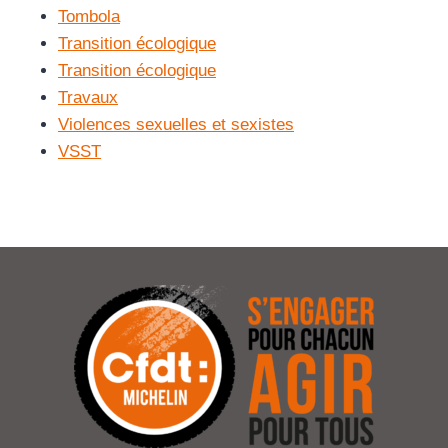
Tombola
Transition écologique
Transition écologique
Travaux
Violences sexuelles et sexistes
VSST