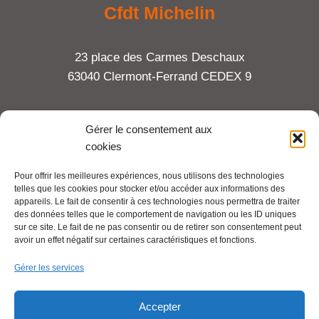
Cfdt Michelin
23 place des Carmes Deschaux
63040 Clermont-Ferrand CEDEX 9
Tel : 06 65 27 23 81
Gérer le consentement aux
cookies
compte-fonction.cfdt@michelin.com
Pour offrir les meilleures expériences, nous utilisons des technologies
telles que les cookies pour stocker et/ou accéder aux informations des
Mentions légales
appareils. Le fait de consentir à ces technologies nous permettra de traiter
Pour aller plus loin :
des données telles que le comportement de navigation ou les ID uniques
sur ce site. Le fait de ne pas consentir ou de retirer son consentement peut
avoir un effet négatif sur certaines caractéristiques et fonctions.
Cfdt.fr
Gérer les services
Se syndiquer en ligne
Accepter