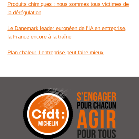
Produits chimiques : nous sommes tous victimes de
la dérégulation
Le Danemark leader européen de l’IA en entreprise,
la France encore à la traîne
Plan chaleur, l’entreprise peut faire mieux