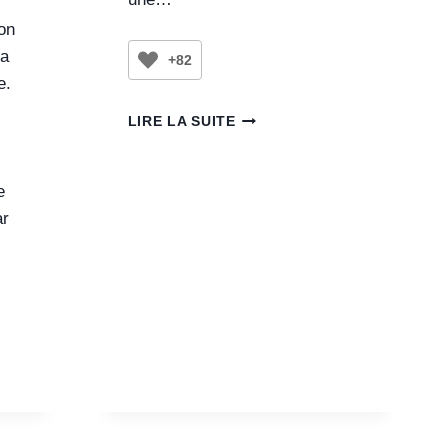
ion
la
+82
e.
LIRE LA SUITE
e
ar