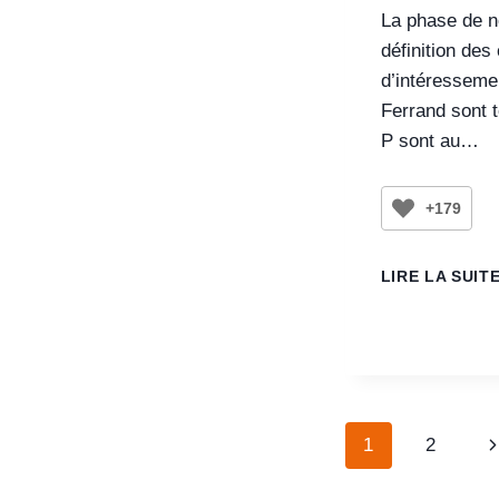
La phase de né
définition des 
d’intéresseme
Ferrand sont 
P sont au…
+179
LIRE LA SUIT
1
2