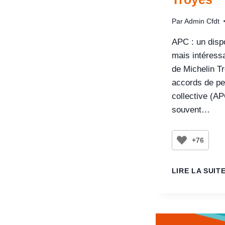
Par
Admin Cfdt
APC : un dispo
mais intéress
de Michelin T
accords de p
collective (AP
souvent…
+76
LIRE LA SUIT