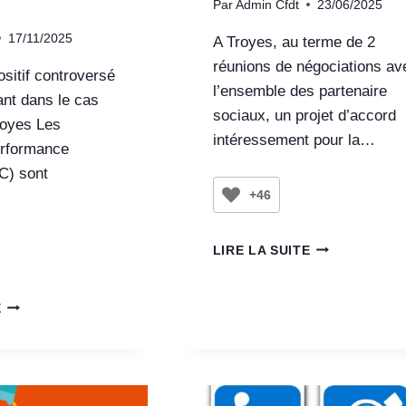
Par
Admin Cfdt
23/06/2025
17/11/2025
A Troyes, au terme de 2
réunions de négociations av
sitif controversé
l’ensemble des partenaire
ant dans le cas
sociaux, un projet d’accord
royes Les
intéressement pour la…
erformance
C) sont
+46
LIRE LA SUITE
E