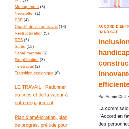
IVG
(1)
Management
(5)
Newsletter
(1)
PSE
(4)
Qualité de vie au travail
(13)
ACCORD D'ENT
HANDICAP
Restructuration
(5)
RPS
(6)
Inclusion
Santé
(15)
handicap
Santé mentale
(6)
Simplification
(3)
construc
Télétravail
(2)
innovant
Transition écologique
(6)
efficient
LE TRAVAIL : Redonner
du sens et de la valeur à
Par
Admin Cfdt
notre engagement
La commission
l’Accord en fa
Plan d’amélioration, plan
des personnes
de progrès, prélude pour