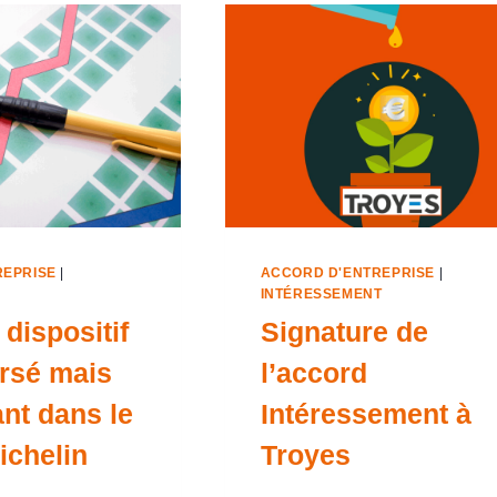
REPRISE
|
ACCORD D'ENTREPRISE
|
INTÉRESSEMENT
dispositif
Signature de
rsé mais
l’accord
ant dans le
Intéressement à
ichelin
Troyes