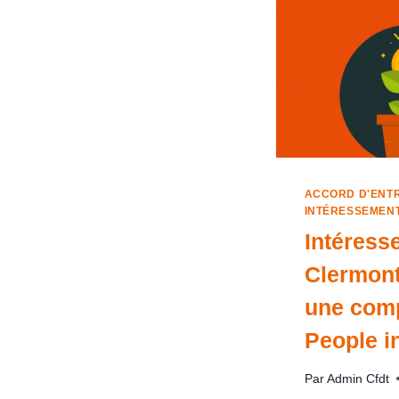
ACCORD D'ENT
INTÉRESSEMEN
Intéress
Clermont
une com
People i
Par
Admin Cfdt