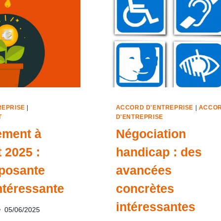
REPRISE
|
ACCORD D'ENTREPRISE
|
ACCO
T
D'ENTREPRISE
ement à
Négociation
 2025 :
handicap : des
posante
avancées
ntéressante
concrètes
intéressantes
05/06/2025