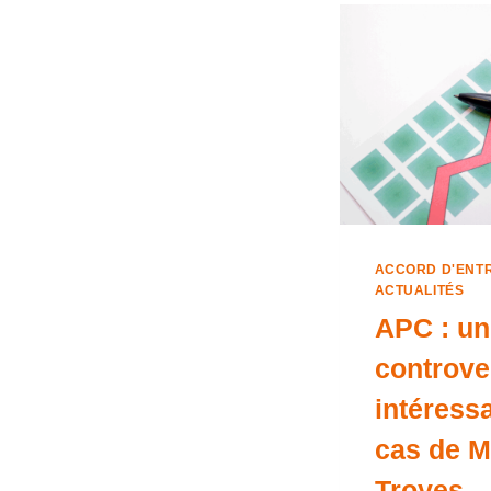
ACCORD D'ENT
ACTUALITÉS
APC : un 
controve
intéress
cas de M
Troyes