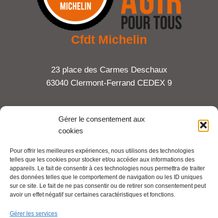
Cfdt Michelin
23 place des Carmes Deschaux
63040 Clermont-Ferrand CEDEX 9
Tel : 06 65 27 23 81
Gérer le consentement aux
cookies
compte-fonction.cfdt@michelin.com
Pour offrir les meilleures expériences, nous utilisons des technologies
telles que les cookies pour stocker et/ou accéder aux informations des
Mentions légales
appareils. Le fait de consentir à ces technologies nous permettra de traiter
Pour aller plus loin :
des données telles que le comportement de navigation ou les ID uniques
sur ce site. Le fait de ne pas consentir ou de retirer son consentement peut
avoir un effet négatif sur certaines caractéristiques et fonctions.
Cfdt.fr
Gérer les services