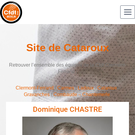
Site de Cataroux
Retrouver l’ensemble des équipes de la Cfdt Clermont-
Ferrand :
Clermont-Ferrand
/
Carmes
/
Ladoux
/
Cataroux
/
Gravanches
/
Combaude – Chantemerle
Dominique CHASTRE