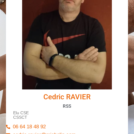
Cedric RAVIER
RSS
Elu CSE
CSSCT
06 64 18 48 92