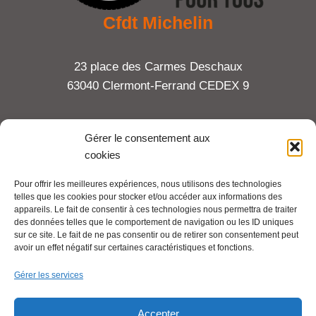
Cfdt Michelin
23 place des Carmes Deschaux
63040 Clermont-Ferrand CEDEX 9
Tel : 06 65 27 23 81
Gérer le consentement aux
cookies
compte-fonction.cfdt@michelin.com
Pour offrir les meilleures expériences, nous utilisons des technologies
telles que les cookies pour stocker et/ou accéder aux informations des
Mentions légales
appareils. Le fait de consentir à ces technologies nous permettra de traiter
Pour aller plus loin :
des données telles que le comportement de navigation ou les ID uniques
sur ce site. Le fait de ne pas consentir ou de retirer son consentement peut
avoir un effet négatif sur certaines caractéristiques et fonctions.
Cfdt.fr
Gérer les services
Se syndiquer en ligne
Accepter