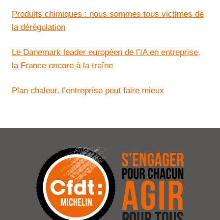
Produits chimiques : nous sommes tous victimes de
la dérégulation
Le Danemark leader européen de l’IA en entreprise,
la France encore à la traîne
Plan chaleur, l’entreprise peut faire mieux