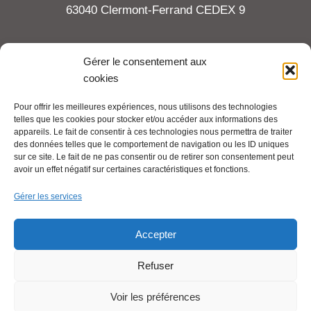
63040 Clermont-Ferrand CEDEX 9
Tel : 06 65 27 23 81
Gérer le consentement aux
cookies
compte-fonction.cfdt@michelin.com
Pour offrir les meilleures expériences, nous utilisons des technologies
telles que les cookies pour stocker et/ou accéder aux informations des
Mentions légales
appareils. Le fait de consentir à ces technologies nous permettra de traiter
Pour aller plus loin :
des données telles que le comportement de navigation ou les ID uniques
sur ce site. Le fait de ne pas consentir ou de retirer son consentement peut
avoir un effet négatif sur certaines caractéristiques et fonctions.
Cfdt.fr
Gérer les services
Se syndiquer en ligne
Accepter
Refuser
Nous contacter
Voir les préférences
Liens utiles