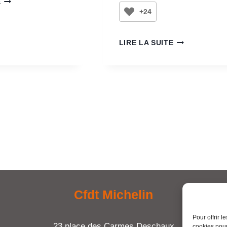
E
+24
LIRE LA SUITE
Cfdt Michelin
Pour offrir 
23 place des Carmes Deschaux
cookies pour