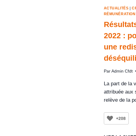
ACTUALITÉS
|
C
RÉMUNÉRATION
Résultat
2022 : po
une redis
déséquil
Par
Admin Cfdt
La part de la 
attribuée aux 
relève de la p
+208