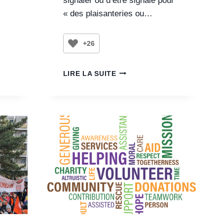
signaler ou d’être signalé pour
« des plaisanteries ou…
+26
LIRE LA SUITE