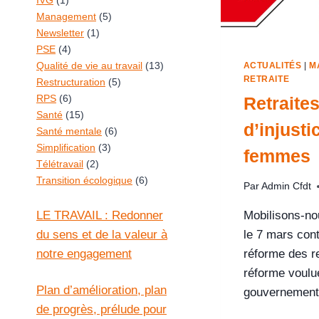
IVG
(1)
Management
(5)
Newsletter
(1)
PSE
(4)
Qualité de vie au travail
(13)
ACTUALITÉS
|
M
RETRAITE
Restructuration
(5)
RPS
(6)
Retraites
Santé
(15)
d’injusti
Santé mentale
(6)
Simplification
(3)
femmes
Télétravail
(2)
Transition écologique
(6)
Par
Admin Cfdt
LE TRAVAIL : Redonner
Mobilisons-no
du sens et de la valeur à
le 7 mars cont
notre engagement
réforme des re
réforme voulue
Plan d’amélioration, plan
gouvernemen
de progrès, prélude pour