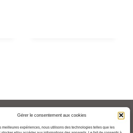
Pour aller plus loin :
Gérer le consentement aux cookies
les meilleures expériences, nous utilisons des technologies telles que les
Cfdt.fr
 stocker et/ou accéder aux informations des appareils. Le fait de consentir à