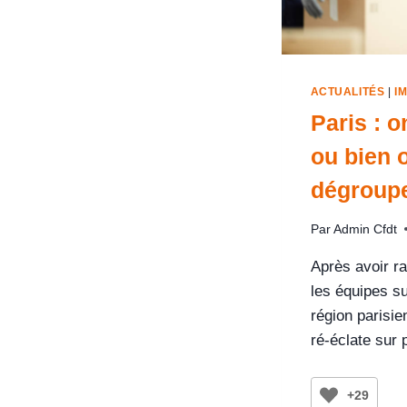
ACTUALITÉS
|
I
Paris : 
ou bien 
dégroup
Par
Admin Cfdt
Après avoir r
les équipes su
région parisie
ré-éclate sur 
+29