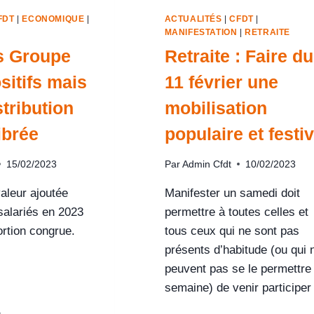
FDT
|
ECONOMIQUE
|
ACTUALITÉS
|
CFDT
|
MANIFESTATION
|
RETRAITE
s Groupe
Retraite : Faire du
sitifs mais
11 février une
tribution
mobilisation
ibrée
populaire et festi
15/02/2023
Par
Admin Cfdt
10/02/2023
valeur ajoutée
Manifester un samedi doit
salariés en 2023
permettre à toutes celles et
ortion congrue.
tous ceux qui ne sont pas
présents d’habitude (ou qui 
peuvent pas se le permettre
semaine) de venir participer