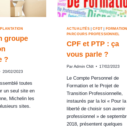
MPLANTATION
ACTUALITÉS
|
CFDT
|
FORMATIO
PARCOURS PROFESSIONNEL
on groupe
CPF et PTP : ça
on
vous parle ?
e ?
Par
Admin Cfdt
17/02/2023
20/02/2023
Le Compte Personnel de
assemblé toutes
Formation et le Projet de
r un seul site en
Transition Professionnelle,
nne, Michelin les
instaurés par la loi « Pour la
plusieurs sites.
liberté de choisir son avenir
professionnel » de septembr
2018, présentent quelques