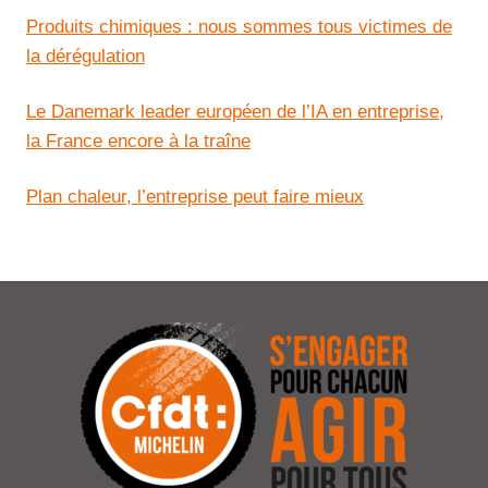
Produits chimiques : nous sommes tous victimes de
la dérégulation
Le Danemark leader européen de l’IA en entreprise,
la France encore à la traîne
Plan chaleur, l’entreprise peut faire mieux