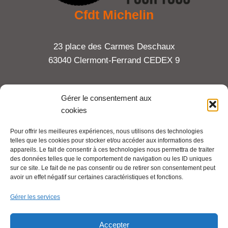
Cfdt Michelin
23 place des Carmes Deschaux
63040 Clermont-Ferrand CEDEX 9
Tel : 06 65 27 23 81
Gérer le consentement aux
cookies
compte-fonction.cfdt@michelin.com
Pour offrir les meilleures expériences, nous utilisons des technologies
telles que les cookies pour stocker et/ou accéder aux informations des
Mentions légales
appareils. Le fait de consentir à ces technologies nous permettra de traiter
Pour aller plus loin :
des données telles que le comportement de navigation ou les ID uniques
sur ce site. Le fait de ne pas consentir ou de retirer son consentement peut
avoir un effet négatif sur certaines caractéristiques et fonctions.
Cfdt.fr
Gérer les services
Se syndiquer en ligne
Accepter