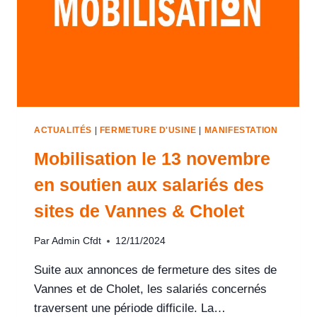
ACTUALITÉS
|
FERMETURE D'USINE
|
MANIFESTATION
Mobilisation le 13 novembre
en soutien aux salariés des
sites de Vannes & Cholet
Par
Admin Cfdt
12/11/2024
Suite aux annonces de fermeture des sites de
Vannes et de Cholet, les salariés concernés
traversent une période difficile. La…