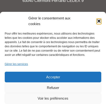
63040 Clermont-Ferrand CEDEX 9
Tel : 06 65 27 23 81
Gérer le consentement aux
cookies
compte-fonction.cfdt@michelin.com
Pour offrir les meilleures expériences, nous utilisons des technologies
telles que les cookies pour stocker et/ou accéder aux informations des
Mentions légales
appareils. Le fait de consentir à ces technologies nous permettra de traiter
Pour aller plus loin :
des données telles que le comportement de navigation ou les ID uniques
sur ce site. Le fait de ne pas consentir ou de retirer son consentement peut
avoir un effet négatif sur certaines caractéristiques et fonctions.
Cfdt.fr
Gérer les services
Se syndiquer en ligne
Accepter
Refuser
Nous contacter
Voir les préférences
Liens utiles