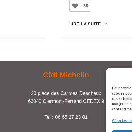
+55
LIRE LA SUITE
Cfdt Michelin
Pour offrir 
23 place des Carmes Deschaux
cookies pour
ces technolo
63040 Clermont-Ferrand CEDEX 9
navigation ou
consentement
Tel : 06 65 27 23 81
Gérer les se