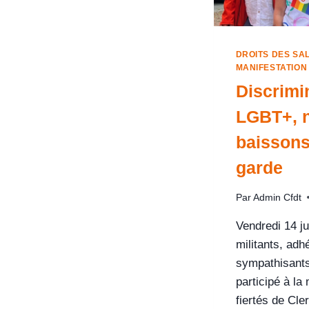
DROITS DES SA
MANIFESTATION
Discrimi
LGBT+, 
baissons
garde
Par
Admin Cfdt
Vendredi 14 j
militants, adh
sympathisant
participé à la
fiertés de Cl