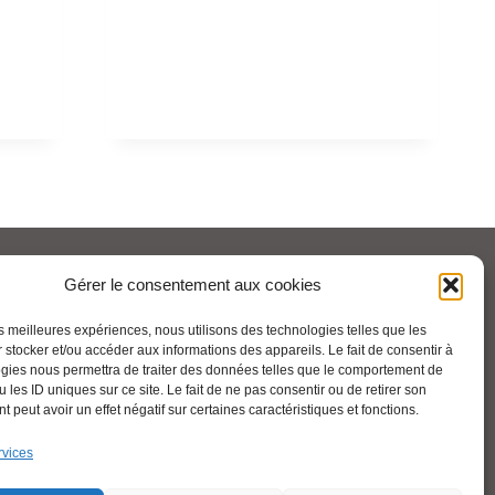
Pour aller plus loin :
Gérer le consentement aux cookies
les meilleures expériences, nous utilisons des technologies telles que les
Cfdt.fr
 stocker et/ou accéder aux informations des appareils. Le fait de consentir à
gies nous permettra de traiter des données telles que le comportement de
 les ID uniques sur ce site. Le fait de ne pas consentir ou de retirer son
 peut avoir un effet négatif sur certaines caractéristiques et fonctions.
Se syndiquer en ligne
rvices
Nous contacter