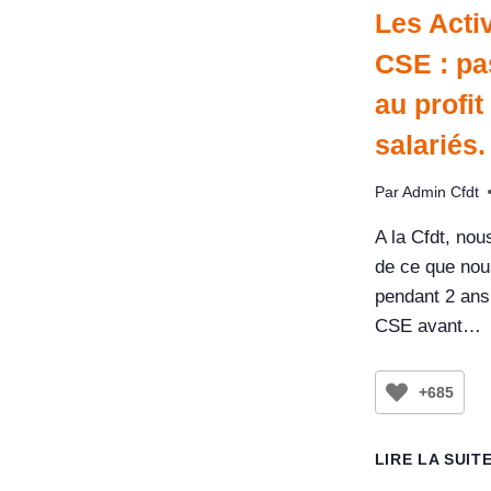
Les Acti
CSE : pa
au profit
salariés.
Par
Admin Cfdt
A la Cfdt, no
de ce que nou
pendant 2 ans
CSE avant…
+685
LIRE LA SUIT