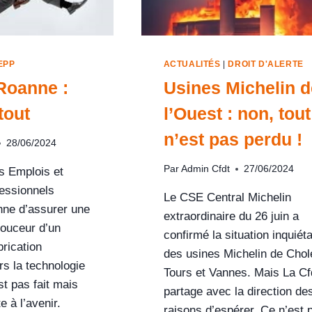
EPP
ACTUALITÉS
|
DROIT D'ALERTE
Roanne :
Usines Michelin d
tout
l’Ouest : non, tout
n’est pas perdu !
28/06/2024
Par
Admin Cfdt
27/06/2024
s Emplois et
essionnels
Le CSE Central Michelin
ne d’assurer une
extraordinaire du 26 juin a
douceur d’un
confirmé la situation inquiét
rication
des usines Michelin de Chol
ers la technologie
Tours et Vannes. Mais La Cf
t pas fait mais
partage avec la direction de
e à l’avenir.
raisons d’espérer. Ce n’est 