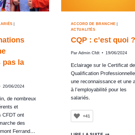
LARIÉS
|
ACCORD DE BRANCHE
|
ACTUALITÉS
nations
CQP : c’est quoi 
ne
Par
Admin Cfdt
19/06/2024
 pas la
Eclairage sur le Certificat de
Qualification Professionnelle
une reconnaissance et une a
20/06/2024
à l’employabilité pour les
salariés.
uin, de nombreux
érents et
s CFDT ont
+41
 marche des
ermont Ferrand…
LIRE LA SUITE