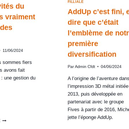
FILLIALE
vités du
AddUp c’est fini, 
s vraiment
dire que c’était
 des
l’emblème de not
première
11/06/2024
diversification
us sommes fiers
Par
Admin Cfdt
04/06/2024
s avons fait
 : une gestion du
A l’origine de l’aventure dan
l’impression 3D métal initiée
2013, puis développée en
partenariat avec le groupe
Fives à partir de 2016, Miche
jette l’éponge AddUp.
E