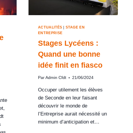
ACTUALITÉS
|
STAGE EN
ENTREPRISE
e
Stages Lycéens :
Quand une bonne
idée finit en fiasco
Par
Admin Cfdt
21/06/2024
Occuper utilement les élèves
de Seconde en leur faisant
ante
découvrir le monde de
et,
l’Entreprise aurait nécessité un
dt
minimum d’anticipation et…
s
pas