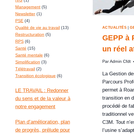
IVG
(1)
Management
(5)
Newsletter
(1)
PSE
(4)
Qualité de vie au travail
(13)
ACTUALITÉS
|
G
Restructuration
(5)
GEPP à 
RPS
(6)
un réel a
Santé
(15)
Santé mentale
(6)
Par
Admin Cfdt
Simplification
(3)
Télétravail
(2)
La Gestion de
Transition écologique
(6)
Parcours Prof
permet à Roan
LE TRAVAIL : Redonner
transition en 
du sens et de la valeur à
procédé de fab
notre engagement
traditionnel v
Plan d’amélioration, plan
C3M. Tout n’es
de progrès, prélude pour
l’usine s’adapt