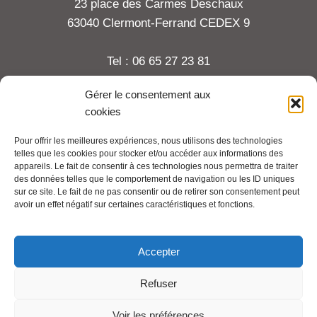
23 place des Carmes Deschaux
63040 Clermont-Ferrand CEDEX 9
Tel : 06 65 27 23 81
Gérer le consentement aux
compte-fonction.cfdt@michelin.com
cookies
Mentions légales
Pour offrir les meilleures expériences, nous utilisons des technologies
telles que les cookies pour stocker et/ou accéder aux informations des
Pour aller plus loin :
appareils. Le fait de consentir à ces technologies nous permettra de traiter
des données telles que le comportement de navigation ou les ID uniques
sur ce site. Le fait de ne pas consentir ou de retirer son consentement peut
Cfdt.fr
avoir un effet négatif sur certaines caractéristiques et fonctions.
Se syndiquer en ligne
Accepter
Refuser
Nous contacter
Voir les préférences