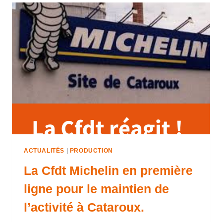
ACTUALITÉS
|
PRODUCTION
La Cfdt Michelin en première
ligne pour le maintien de
l’activité à Cataroux.