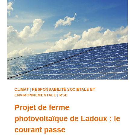
CLIMAT
|
RESPONSABILITÉ SOCIÉTALE ET
ENVIRONNEMENTALE
|
RSE
Projet de ferme
photovoltaïque de Ladoux : le
courant passe