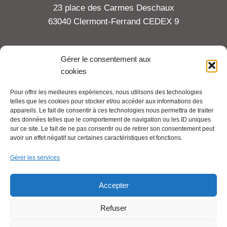
23 place des Carmes Deschaux
63040 Clermont-Ferrand CEDEX 9
Tel : 06 65 27 23 81
Gérer le consentement aux
cookies
compte-fonction.cfdt@michelin.com
Pour offrir les meilleures expériences, nous utilisons des technologies
telles que les cookies pour stocker et/ou accéder aux informations des
Mentions légales
appareils. Le fait de consentir à ces technologies nous permettra de traiter
Pour aller plus loin :
des données telles que le comportement de navigation ou les ID uniques
sur ce site. Le fait de ne pas consentir ou de retirer son consentement peut
avoir un effet négatif sur certaines caractéristiques et fonctions.
Cfdt.fr
Gérer les services
Se syndiquer en ligne
Accepter
Refuser
Nous contacter