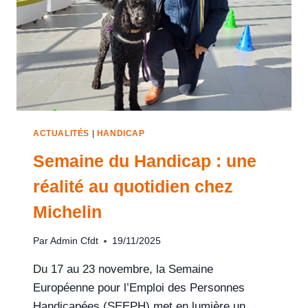
ACTUALITÉS
|
HANDICAP
Semaine du Handicap : une
réalité au quotidien chez
Michelin
Par
Admin Cfdt
19/11/2025
Du 17 au 23 novembre, la Semaine
Européenne pour l’Emploi des Personnes
Handicapées (SEEPH) met en lumière un