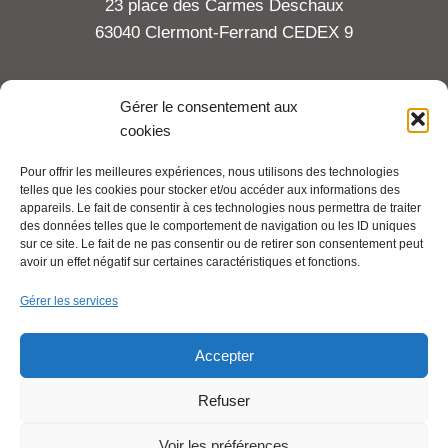
23 place des Carmes Deschaux
63040 Clermont-Ferrand CEDEX 9
Tel : 06 65 27 23 81
Gérer le consentement aux
cookies
compte-fonction.cfdt@michelin.com
Pour offrir les meilleures expériences, nous utilisons des technologies
telles que les cookies pour stocker et/ou accéder aux informations des
Mentions légales
appareils. Le fait de consentir à ces technologies nous permettra de traiter
Pour aller plus loin :
des données telles que le comportement de navigation ou les ID uniques
sur ce site. Le fait de ne pas consentir ou de retirer son consentement peut
avoir un effet négatif sur certaines caractéristiques et fonctions.
Cfdt.fr
Gérer les services
Se syndiquer en ligne
Accepter
Refuser
Nous contacter
Voir les préférences