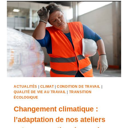
ACTUALITÉS
|
CLIMAT
|
CONDITION DE TRAVAIL
|
QUALITÉ DE VIE AU TRAVAIL
|
TRANSITION
ÉCOLOGIQUE
Changement climatique :
l’adaptation de nos ateliers