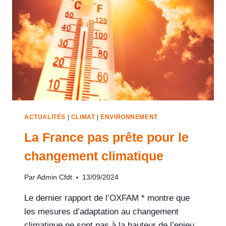
ACTUALITÉS
|
CLIMAT
|
ENVIRONNEMENT
La France pas prête pour le
changement climatique
Par
Admin Cfdt
13/09/2024
Le dernier rapport de l’OXFAM * montre que
les mesures d’adaptation au changement
climatique ne sont pas à la hauteur de l’enjeu.