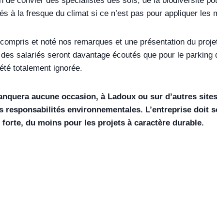
ien de convier des spécialistes des sols, de la biodiversité p
iés à la fresque du climat si ce n’est pas pour appliquer les
a compris et noté nos remarques et une présentation du proj
 des salariés seront davantage écoutés que pour le parking 
 été totalement ignorée.
nquera aucune occasion, à Ladoux ou sur d’autres sites
s responsabilités environnementales. L’entreprise doit so
 forte, du moins pour les projets à caractère durable.