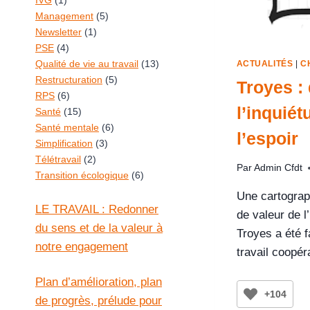
IVG
(1)
Management
(5)
Newsletter
(1)
PSE
(4)
Qualité de vie au travail
(13)
ACTUALITÉS
|
C
Restructuration
(5)
Troyes :
RPS
(6)
l’inquiét
Santé
(15)
Santé mentale
(6)
l’espoir
Simplification
(3)
Télétravail
(2)
Par
Admin Cfdt
Transition écologique
(6)
Une cartograp
LE TRAVAIL : Redonner
de valeur de l
du sens et de la valeur à
Troyes a été f
notre engagement
travail coopér
Plan d’amélioration, plan
+104
de progrès, prélude pour