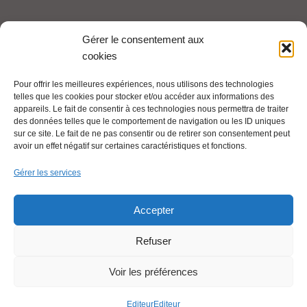
Tel : 06 65 27 23 81
Gérer le consentement aux
cookies
compte-fonction.cfdt@michelin.com
Pour offrir les meilleures expériences, nous utilisons des technologies
telles que les cookies pour stocker et/ou accéder aux informations des
Mentions légales
appareils. Le fait de consentir à ces technologies nous permettra de traiter
Pour aller plus loin :
des données telles que le comportement de navigation ou les ID uniques
sur ce site. Le fait de ne pas consentir ou de retirer son consentement peut
avoir un effet négatif sur certaines caractéristiques et fonctions.
Cfdt.fr
Gérer les services
Se syndiquer en ligne
Accepter
Refuser
Nous contacter
Voir les préférences
Liens utiles
Editeur
Editeur