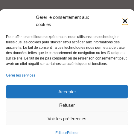
Tel : 06 65 27 23 81
Gérer le consentement aux
cookies
compte-fonction.cfdt@michelin.com
Pour offrir les meilleures expériences, nous utilisons des technologies
telles que les cookies pour stocker et/ou accéder aux informations des
Mentions légales
appareils. Le fait de consentir à ces technologies nous permettra de traiter
Pour aller plus loin :
des données telles que le comportement de navigation ou les ID uniques
sur ce site. Le fait de ne pas consentir ou de retirer son consentement peut
avoir un effet négatif sur certaines caractéristiques et fonctions.
Cfdt.fr
Gérer les services
Se syndiquer en ligne
Accepter
Refuser
Nous contacter
Voir les préférences
Liens utiles
Editeur
Editeur