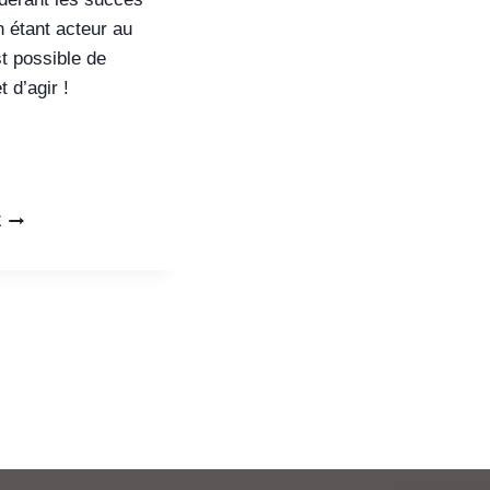
 étant acteur au
st possible de
t d’agir !
E