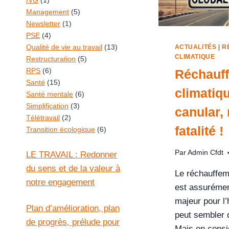
IVG
(1)
Management
(5)
Newsletter
(1)
PSE
(4)
Qualité de vie au travail
(13)
ACTUALITÉS
|
R
CLIMATIQUE
Restructuration
(5)
RPS
(6)
Réchauf
Santé
(15)
climatiqu
Santé mentale
(6)
Simplification
(3)
canular, 
Télétravail
(2)
fatalité !
Transition écologique
(6)
Par
Admin Cfdt
LE TRAVAIL : Redonner
du sens et de la valeur à
Le réchauffem
notre engagement
est assurémen
majeur pour l’
Plan d’amélioration, plan
peut sembler 
de progrès, prélude pour
Mais en consi