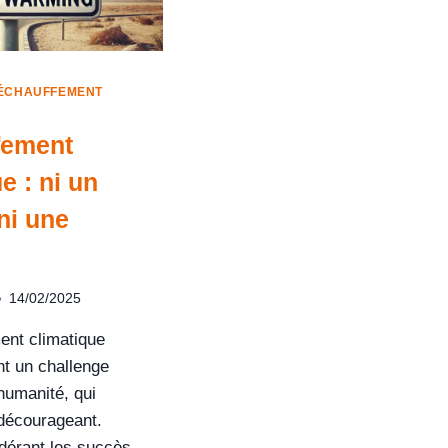
ÉCHAUFFEMENT
fement
e : ni un
ni une
14/02/2025
ent climatique
t un challenge
humanité, qui
décourageant.
dérant les succès