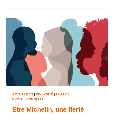
ACTUALITÉS
|
DIVERSITÉ
|
EGALITÉ
PROFESSIONNELLE
Etre Michelin, une fierté