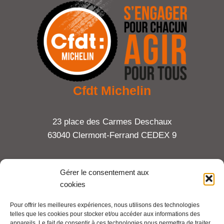
Cfdt Michelin
23 place des Carmes Deschaux
63040 Clermont-Ferrand CEDEX 9
Tel : 06 65 27 23 81
Gérer le consentement aux
cookies
compte-fonction.cfdt@michelin.com
Pour offrir les meilleures expériences, nous utilisons des technologies
telles que les cookies pour stocker et/ou accéder aux informations des
Mentions légales
appareils. Le fait de consentir à ces technologies nous permettra de traiter