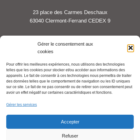
23 place des Carmes Deschaux
63040 Clermont-Ferrand CEDEX 9
Tel : 06 65 27 23 81
Gérer le consentement aux
cookies
compte-fonction.cfdt@michelin.com
Pour offrir les meilleures expériences, nous utilisons des technologies
telles que les cookies pour stocker et/ou accéder aux informations des
Mentions légales
appareils. Le fait de consentir à ces technologies nous permettra de traiter
Pour aller plus loin :
des données telles que le comportement de navigation ou les ID uniques
sur ce site. Le fait de ne pas consentir ou de retirer son consentement peut
avoir un effet négatif sur certaines caractéristiques et fonctions.
Cfdt.fr
Gérer les services
Se syndiquer en ligne
Accepter
Refuser
Nous contacter