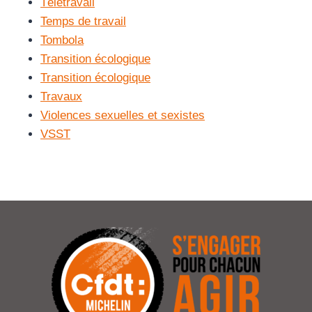
Télétravail
Temps de travail
Tombola
Transition écologique
Transition écologique
Travaux
Violences sexuelles et sexistes
VSST