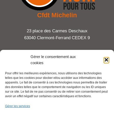
Cfdt Michelin
23 place des Carmes Deschaux
63040 Clermont-Ferrand CEDEX 9
Tel : 06 65 27 23 81
Gérer le consentement aux
cookies
compte-fonction.cfdt@michelin.com
Pour offrir les meilleures expériences, nous utilisons des technologies
telles que les cookies pour stocker et/ou accéder aux informations des
Mentions légales
appareils. Le fait de consentir à ces technologies nous permettra de traiter
Pour aller plus loin :
des données telles que le comportement de navigation ou les ID uniques
sur ce site. Le fait de ne pas consentir ou de retirer son consentement peut
avoir un effet négatif sur certaines caractéristiques et fonctions.
Cfdt.fr
Gérer les services