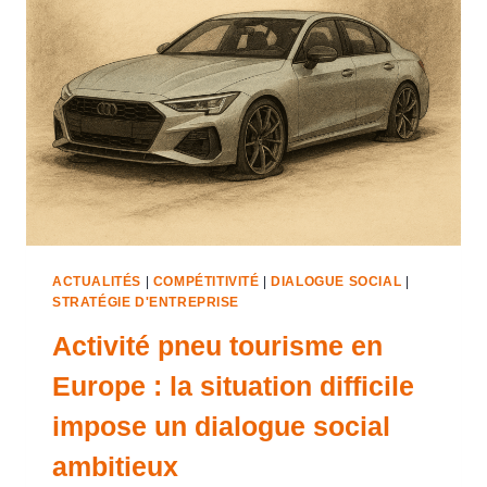
ACTUALITÉS
|
COMPÉTITIVITÉ
|
DIALOGUE SOCIAL
|
STRATÉGIE D'ENTREPRISE
Activité pneu tourisme en
Europe : la situation difficile
impose un dialogue social
ambitieux