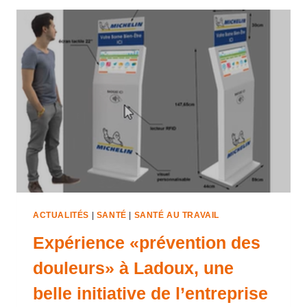
ACTUALITÉS
|
SANTÉ
|
SANTÉ AU TRAVAIL
Expérience «prévention des
douleurs» à Ladoux, une
belle initiative de l’entreprise