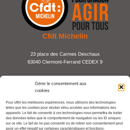
Cfdt Michelin
23 place des Carmes Deschaux
63040 Clermont-Ferrand CEDEX 9
Tel : 06 65 27 23 81
Gérer le consentement aux
cookies
compte-fonction.cfdt@michelin.com
Pour offrir les meilleures expériences, nous utilisons des technologies
telles que les cookies pour stocker et/ou accéder aux informations des
Mentions légales
appareils. Le fait de consentir à ces technologies nous permettra de traiter
Pour aller plus loin :
des données telles que le comportement de navigation ou les ID uniques
sur ce site. Le fait de ne pas consentir ou de retirer son consentement peut
avoir un effet négatif sur certaines caractéristiques et fonctions.