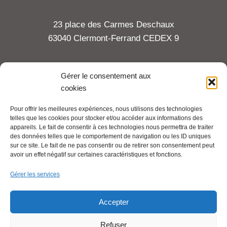
23 place des Carmes Deschaux
63040 Clermont-Ferrand CEDEX 9
Tel : 06 65 27 23 81
Gérer le consentement aux
cookies
compte-fonction.cfdt@michelin.com
Pour offrir les meilleures expériences, nous utilisons des technologies
telles que les cookies pour stocker et/ou accéder aux informations des
Mentions légales
appareils. Le fait de consentir à ces technologies nous permettra de traiter
Pour aller plus loin :
des données telles que le comportement de navigation ou les ID uniques
sur ce site. Le fait de ne pas consentir ou de retirer son consentement peut
avoir un effet négatif sur certaines caractéristiques et fonctions.
Cfdt.fr
Gérer les services
Se syndiquer en ligne
Accepter
Refuser
Nous contacter