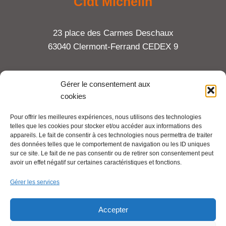
Cfdt Michelin
23 place des Carmes Deschaux
63040 Clermont-Ferrand CEDEX 9
Tel : 06 65 27 23 81
Gérer le consentement aux
cookies
compte-fonction.cfdt@michelin.com
Pour offrir les meilleures expériences, nous utilisons des technologies
telles que les cookies pour stocker et/ou accéder aux informations des
Mentions légales
appareils. Le fait de consentir à ces technologies nous permettra de traiter
Pour aller plus loin :
des données telles que le comportement de navigation ou les ID uniques
sur ce site. Le fait de ne pas consentir ou de retirer son consentement peut
avoir un effet négatif sur certaines caractéristiques et fonctions.
Cfdt.fr
Gérer les services
Se syndiquer en ligne
Accepter