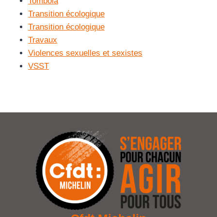
Tombola
Transition écologique
Transition écologique
Travaux
Violences sexuelles et sexistes
VSST