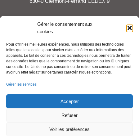
63040 Clermont-Ferrand CEDEX 9
Tel : 06 65 27 23 81
Gérer le consentement aux
cookies
compte-fonction.cfdt@michelin.com
Pour offrir les meilleures expériences, nous utilisons des technologies
telles que les cookies pour stocker et/ou accéder aux informations des
Mentions légales
appareils. Le fait de consentir à ces technologies nous permettra de traiter
Pour aller plus loin :
des données telles que le comportement de navigation ou les ID uniques
sur ce site. Le fait de ne pas consentir ou de retirer son consentement peut
avoir un effet négatif sur certaines caractéristiques et fonctions.
Cfdt.fr
Gérer les services
Se syndiquer en ligne
Accepter
Refuser
Nous contacter
Voir les préférences
Liens utiles