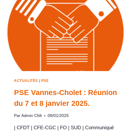
ACTUALITÉS
|
PSE
PSE Vannes-Cholet : Réunion
du 7 et 8 janvier 2025.
Par
Admin Cfdt
08/01/2025
| CFDT | CFE-CGC | FO | SUD | Communiqué