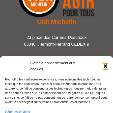
Cfdt Michelin
23 place des Carmes Deschaux
63040 Clermont-Ferrand CEDEX 9
Tel : 06 65 27 23 81
Gérer le consentement aux
cookies
compte-fonction.cfdt@michelin.com
Pour offrir les meilleures expériences, nous utilisons des technologies
telles que les cookies pour stocker et/ou accéder aux informations des
Mentions légales
appareils. Le fait de consentir à ces technologies nous permettra de traiter
Pour aller plus loin :
des données telles que le comportement de navigation ou les ID uniques
sur ce site. Le fait de ne pas consentir ou de retirer son consentement peut
avoir un effet négatif sur certaines caractéristiques et fonctions.
Cfdt.fr
Gérer les services