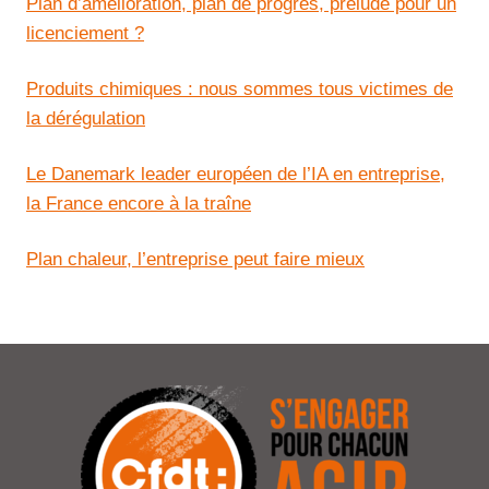
Plan d’amélioration, plan de progrès, prélude pour un
licenciement ?
Produits chimiques : nous sommes tous victimes de
la dérégulation
Le Danemark leader européen de l’IA en entreprise,
la France encore à la traîne
Plan chaleur, l’entreprise peut faire mieux