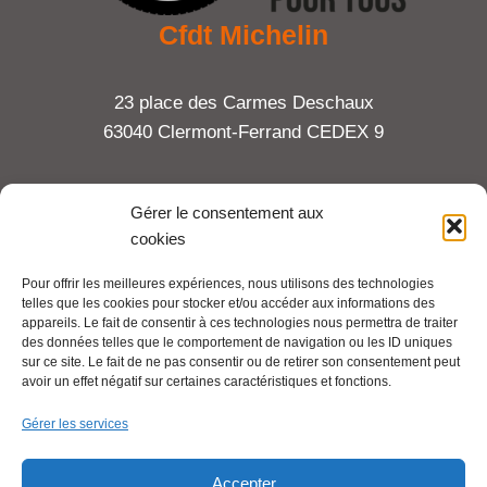
Cfdt Michelin
23 place des Carmes Deschaux
63040 Clermont-Ferrand CEDEX 9
Tel : 06 65 27 23 81
Gérer le consentement aux
cookies
compte-fonction.cfdt@michelin.com
Pour offrir les meilleures expériences, nous utilisons des technologies
telles que les cookies pour stocker et/ou accéder aux informations des
Mentions légales
appareils. Le fait de consentir à ces technologies nous permettra de traiter
Pour aller plus loin :
des données telles que le comportement de navigation ou les ID uniques
sur ce site. Le fait de ne pas consentir ou de retirer son consentement peut
avoir un effet négatif sur certaines caractéristiques et fonctions.
Cfdt.fr
Gérer les services
Se syndiquer en ligne
Accepter