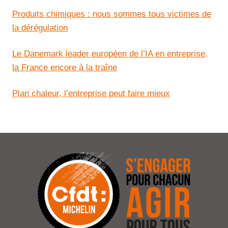
Produits chimiques : nous sommes tous victimes de
la dérégulation
Le Danemark leader européen de l’IA en entreprise,
la France encore à la traîne
Plan chaleur, l’entreprise peut faire mieux