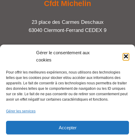
Cfdt Michelin
23 place des Carmes Deschaux
63040 Clermont-Ferrand CEDEX 9
Tel : 06 65 27 23 81
Gérer le consentement aux
cookies
compte-fonction.cfdt@michelin.com
Pour offrir les meilleures expériences, nous utilisons des technologies
telles que les cookies pour stocker et/ou accéder aux informations des
Mentions légales
appareils. Le fait de consentir à ces technologies nous permettra de traiter
Pour aller plus loin :
des données telles que le comportement de navigation ou les ID uniques
sur ce site. Le fait de ne pas consentir ou de retirer son consentement peut
avoir un effet négatif sur certaines caractéristiques et fonctions.
Cfdt.fr
Gérer les services
Se syndiquer en ligne
Accepter