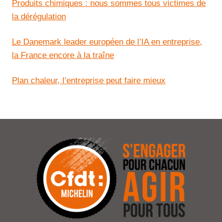
Produits chimiques : nous sommes tous victimes de
la dérégulation
Le Danemark leader européen de l’IA en entreprise,
la France encore à la traîne
Plan chaleur, l’entreprise peut faire mieux