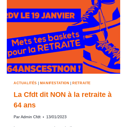
ACTUALITÉS
|
MANIFESTATION
|
RETRAITE
La Cfdt dit NON à la retraite à
64 ans
Par
Admin Cfdt
13/01/2023