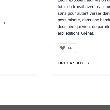
Leon, exposent leur vision d
futur du travail avec réalism
sans pour autant verser dan
pessimisme, dans une band
E
dessinée qui vient de paraitr
aux éditions Glénat.
+46
LIRE LA SUITE