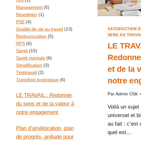
IVG
(1)
Management
(5)
Newsletter
(1)
PSE
(4)
Qualité de vie au travail
(13)
SATISFACTION 
SENS AU TRAVA
Restructuration
(5)
RPS
(6)
LE TRAVA
Santé
(15)
Redonne
Santé mentale
(6)
Simplification
(3)
et de la 
Télétravail
(2)
notre e
Transition écologique
(6)
Par
Admin Cfdt
LE TRAVAIL : Redonner
du sens et de la valeur à
Voilà un sujet
notre engagement
universel et b
au fait : c’est 
Plan d’amélioration, plan
quel est…
de progrès, prélude pour