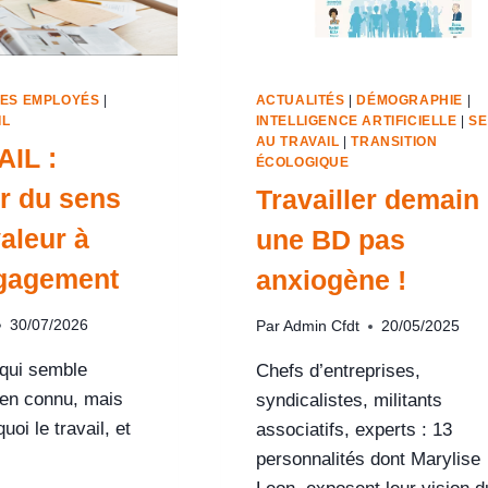
DES EMPLOYÉS
|
ACTUALITÉS
|
DÉMOGRAPHIE
|
IL
INTELLIGENCE ARTIFICIELLE
|
S
AU TRAVAIL
|
TRANSITION
IL :
ÉCOLOGIQUE
r du sens
Travailler demain 
valeur à
une BD pas
ngagement
anxiogène !
30/07/2026
Par
Admin Cfdt
20/05/2025
 qui semble
Chefs d’entreprises,
ien connu, mais
syndicalistes, militants
quoi le travail, et
associatifs, experts : 13
personnalités dont Marylise