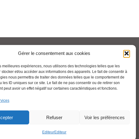
Pour aller plus loin :
Gérer le consentement aux cookies
les meilleures expériences, nous utilisons des technologies telles que les
Cfdt.fr
 stocker et/ou accéder aux informations des appareils. Le fait de consentir à
gies nous permettra de traiter des données telles que le comportement de
 les ID uniques sur ce site. Le fait de ne pas consentir ou de retirer son
 peut avoir un effet négatif sur certaines caractéristiques et fonctions.
Se syndiquer en ligne
rvices
Nous contacter
cepter
Refuser
Voir les préférences
Liens utiles
Editeur
Editeur