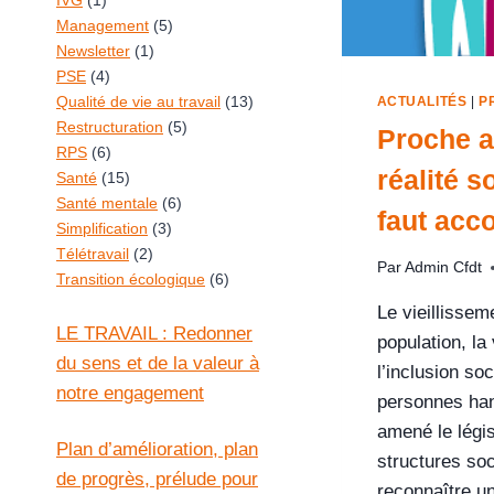
IVG
(1)
Management
(5)
Newsletter
(1)
PSE
(4)
Qualité de vie au travail
(13)
ACTUALITÉS
|
P
Restructuration
(5)
Proche a
RPS
(6)
réalité s
Santé
(15)
Santé mentale
(6)
faut ac
Simplification
(3)
Télétravail
(2)
Par
Admin Cfdt
Transition écologique
(6)
Le vieillissem
LE TRAVAIL : Redonner
population, la
du sens et de la valeur à
l’inclusion so
notre engagement
personnes ha
amené le légis
Plan d’amélioration, plan
structures soc
de progrès, prélude pour
reconnaître un