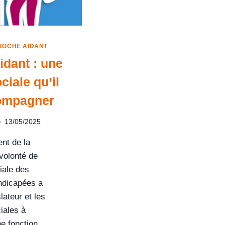
ROCHE AIDANT
idant : une
ociale qu’il
compagner
13/05/2025
ent de la
 volonté de
ciale des
ndicapées a
lateur et les
iales à
e fonction