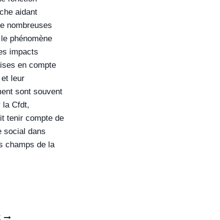
che aidant
de nombreuses
 le phénomène
es impacts
rises en compte
 et leur
nt sont souvent
 la Cfdt,
oit tenir compte de
 social dans
s champs de la
E