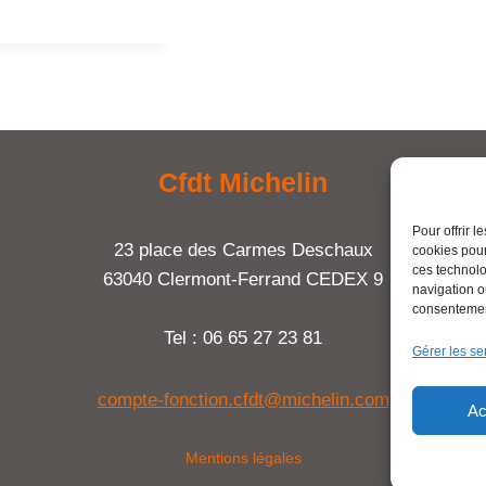
Cfdt Michelin
Pour offrir 
23 place des Carmes Deschaux
cookies pour
ces technolo
63040 Clermont-Ferrand CEDEX 9
navigation ou
consentement
Tel : 06 65 27 23 81
Gérer les se
compte-fonction.cfdt@michelin.com
Ac
Mentions légales