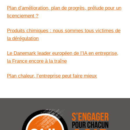
Plan d’amélioration, plan de progrès, prélude pour un
licenciement ?
Produits chimiques : nous sommes tous victimes de
la dérégulation
Le Danemark leader européen de l’IA en entreprise,
la France encore à la traîne
Plan chaleur, l’entreprise peut faire mieux