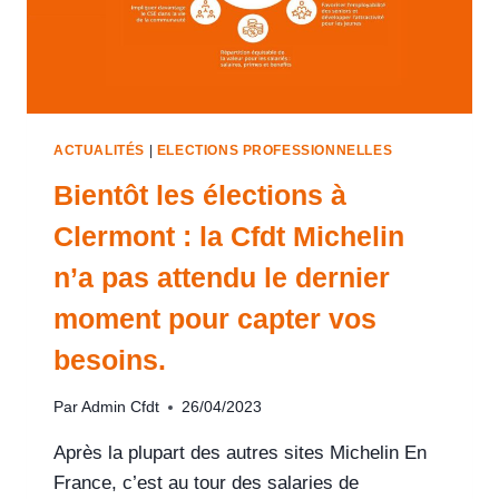
ACTUALITÉS
|
ELECTIONS PROFESSIONNELLES
Bientôt les élections à
Clermont : la Cfdt Michelin
n’a pas attendu le dernier
moment pour capter vos
besoins.
Par
Admin Cfdt
26/04/2023
Après la plupart des autres sites Michelin En
France, c’est au tour des salaries de