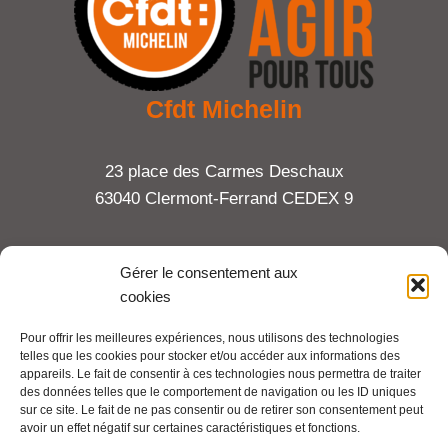
Cfdt Michelin
23 place des Carmes Deschaux
63040 Clermont-Ferrand CEDEX 9
Tel : 06 65 27 23 81
Gérer le consentement aux
cookies
compte-fonction.cfdt@michelin.com
Pour offrir les meilleures expériences, nous utilisons des technologies
telles que les cookies pour stocker et/ou accéder aux informations des
Mentions légales
appareils. Le fait de consentir à ces technologies nous permettra de traiter
Pour aller plus loin :
des données telles que le comportement de navigation ou les ID uniques
sur ce site. Le fait de ne pas consentir ou de retirer son consentement peut
avoir un effet négatif sur certaines caractéristiques et fonctions.