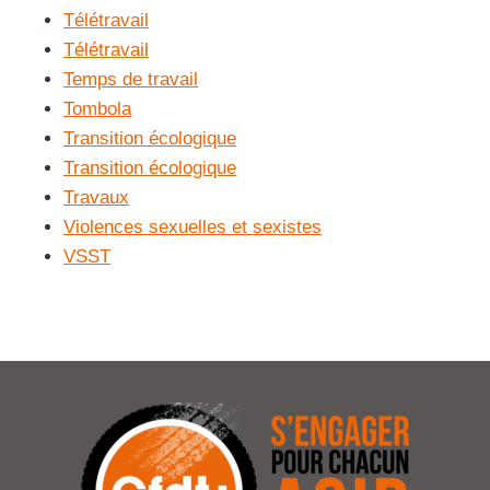
Télétravail
Télétravail
Temps de travail
Tombola
Transition écologique
Transition écologique
Travaux
Violences sexuelles et sexistes
VSST