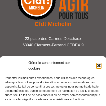
Cfdt Michelin
23 place des Carmes Deschaux
63040 Clermont-Ferrand CEDEX 9
Tel : 06 65 27 23 81
Gérer le consentement aux
cookies
compte-fonction.cfdt@michelin.com
Pour offrir les meilleures expériences, nous utilisons des technologies
telles que les cookies pour stocker et/ou accéder aux informations des
Mentions légales
appareils. Le fait de consentir à ces technologies nous permettra de traiter
Pour aller plus loin :
des données telles que le comportement de navigation ou les ID uniques
sur ce site. Le fait de ne pas consentir ou de retirer son consentement peut
avoir un effet négatif sur certaines caractéristiques et fonctions.
Cfdt.fr