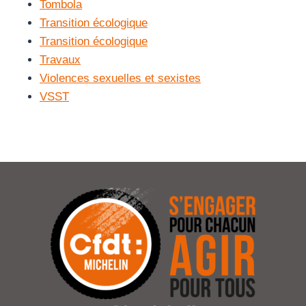
Tombola
Transition écologique
Transition écologique
Travaux
Violences sexuelles et sexistes
VSST