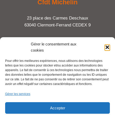
Cfdt Michelin
23 place des Carmes Deschaux
63040 Clermont-Ferrand CEDEX 9
Tel : 06 65 27 23 81
Gérer le consentement aux
cookies
compte-fonction.cfdt@michelin.com
Pour offrir les meilleures expériences, nous utilisons des technologies
telles que les cookies pour stocker et/ou accéder aux informations des
Mentions légales
appareils. Le fait de consentir à ces technologies nous permettra de traiter
Pour aller plus loin :
des données telles que le comportement de navigation ou les ID uniques
sur ce site. Le fait de ne pas consentir ou de retirer son consentement peut
avoir un effet négatif sur certaines caractéristiques et fonctions.
Cfdt.fr
Gérer les services
Se syndiquer en ligne
Accepter