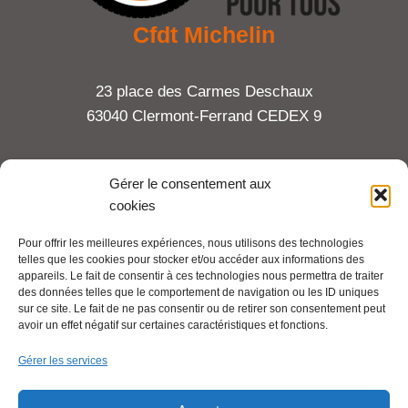
Cfdt Michelin
23 place des Carmes Deschaux
63040 Clermont-Ferrand CEDEX 9
Tel : 06 65 27 23 81
Gérer le consentement aux
cookies
compte-fonction.cfdt@michelin.com
Pour offrir les meilleures expériences, nous utilisons des technologies
telles que les cookies pour stocker et/ou accéder aux informations des
Mentions légales
appareils. Le fait de consentir à ces technologies nous permettra de traiter
Pour aller plus loin :
des données telles que le comportement de navigation ou les ID uniques
sur ce site. Le fait de ne pas consentir ou de retirer son consentement peut
avoir un effet négatif sur certaines caractéristiques et fonctions.
Cfdt.fr
Gérer les services
Se syndiquer en ligne