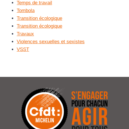
Temps de travail
Tombola
Transition écologique
Transition écologique
Travaux
Violences sexuelles et sexistes
VSST