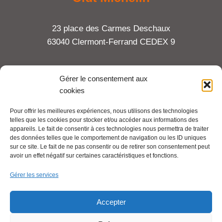
23 place des Carmes Deschaux
63040 Clermont-Ferrand CEDEX 9
Tel : 06 65 27 23 81
Gérer le consentement aux
cookies
compte-fonction.cfdt@michelin.com
Pour offrir les meilleures expériences, nous utilisons des technologies
telles que les cookies pour stocker et/ou accéder aux informations des
Mentions légales
appareils. Le fait de consentir à ces technologies nous permettra de traiter
Pour aller plus loin :
des données telles que le comportement de navigation ou les ID uniques
sur ce site. Le fait de ne pas consentir ou de retirer son consentement peut
avoir un effet négatif sur certaines caractéristiques et fonctions.
Cfdt.fr
Gérer les services
Se syndiquer en ligne
Accepter