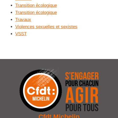
Transition écologique
Transition écologique
Travaux
Violences sexuelles et sexistes
VSST
Cfdt Michelin