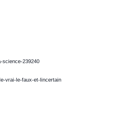
la-science-239240
-vrai-le-faux-et-lincertain