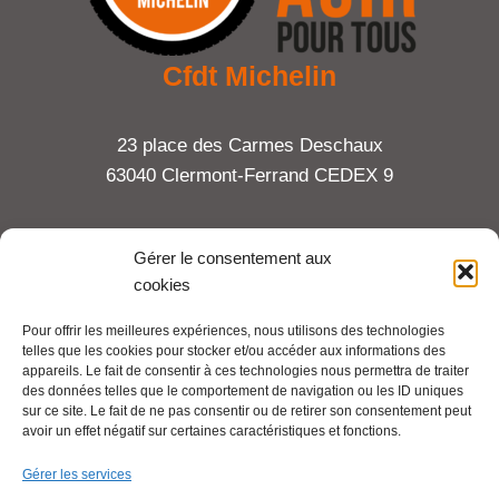
Cfdt Michelin
23 place des Carmes Deschaux
63040 Clermont-Ferrand CEDEX 9
Tel : 06 65 27 23 81
Gérer le consentement aux
cookies
compte-fonction.cfdt@michelin.com
Pour offrir les meilleures expériences, nous utilisons des technologies
telles que les cookies pour stocker et/ou accéder aux informations des
Mentions légales
appareils. Le fait de consentir à ces technologies nous permettra de traiter
Pour aller plus loin :
des données telles que le comportement de navigation ou les ID uniques
sur ce site. Le fait de ne pas consentir ou de retirer son consentement peut
avoir un effet négatif sur certaines caractéristiques et fonctions.
Cfdt.fr
Gérer les services