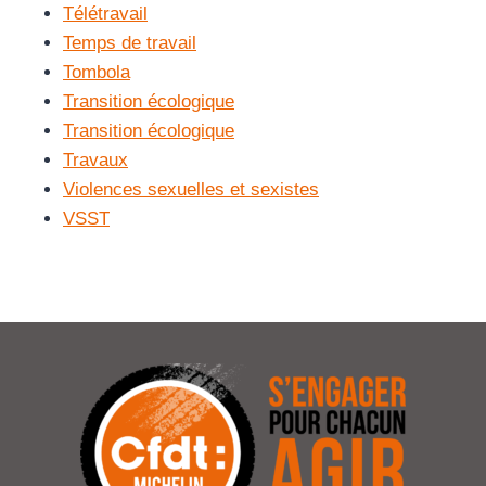
Télétravail
Temps de travail
Tombola
Transition écologique
Transition écologique
Travaux
Violences sexuelles et sexistes
VSST