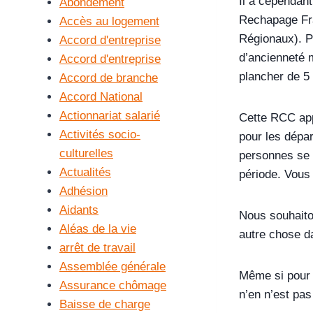
Il a cependan
Abondement
Rechapage Fr
Accès au logement
Régionaux). P
Accord d'entreprise
d’ancienneté m
Accord d'entreprise
plancher de 5 
Accord de branche
Accord National
Actionnariat salarié
Cette RCC app
Activités socio-
pour les dépar
culturelles
personnes se s
Actualités
période. Vous 
Adhésion
Aidants
Nous souhaiton
Aléas de la vie
autre chose da
arrêt de travail
Assemblée générale
Même si pour c
Assurance chômage
n’en n’est pa
Baisse de charge