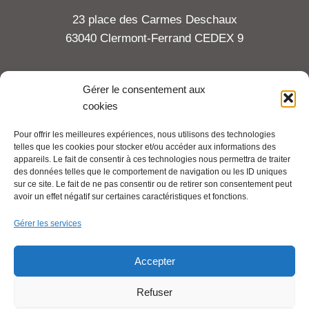
23 place des Carmes Deschaux
63040 Clermont-Ferrand CEDEX 9
Tel : 06 65 27 23 81
Gérer le consentement aux
cookies
compte-fonction.cfdt@michelin.com
Pour offrir les meilleures expériences, nous utilisons des technologies
telles que les cookies pour stocker et/ou accéder aux informations des
Mentions légales
appareils. Le fait de consentir à ces technologies nous permettra de traiter
Pour aller plus loin :
des données telles que le comportement de navigation ou les ID uniques
sur ce site. Le fait de ne pas consentir ou de retirer son consentement peut
avoir un effet négatif sur certaines caractéristiques et fonctions.
Cfdt.fr
Gérer les services
Se syndiquer en ligne
Accepter
Refuser
Nous contacter