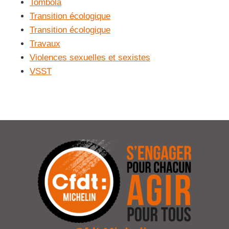
Tombola
Transition écologique
Transition écologique
Travaux
Violences sexuelles et sexistes
VSST