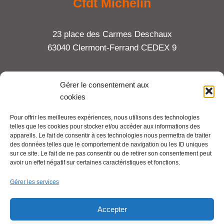
Cfdt Michelin
23 place des Carmes Deschaux
63040 Clermont-Ferrand CEDEX 9
Tel : 06 65 27 23 81
Gérer le consentement aux
cookies
compte-fonction.cfdt@michelin.com
Pour offrir les meilleures expériences, nous utilisons des technologies
telles que les cookies pour stocker et/ou accéder aux informations des
Mentions légales
appareils. Le fait de consentir à ces technologies nous permettra de traiter
Pour aller plus loin :
des données telles que le comportement de navigation ou les ID uniques
sur ce site. Le fait de ne pas consentir ou de retirer son consentement peut
avoir un effet négatif sur certaines caractéristiques et fonctions.
Cfdt.fr
Gérer les services
Se syndiquer en ligne
Accepter