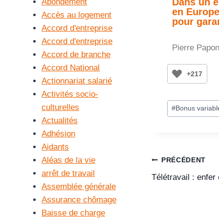
Dans un e
Abondement
en Europe,
Accès au logement
pour gara
Accord d'entreprise
Accord d'entreprise
Pierre Papo
Accord de branche
Accord National
+217
Actionnariat salarié
Activités socio-
culturelles
#
Bonus variabl
Actualités
Adhésion
Aidants
Aléas de la vie
PRÉCÉDENT
arrêt de travail
Télétravail : enfer
Assemblée générale
Assurance chômage
Baisse de charge