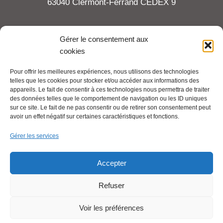
63040 Clermont-Ferrand CEDEX 9
Tel : 06 65 27 23 81
Gérer le consentement aux
cookies
compte-fonction.cfdt@michelin.com
Pour offrir les meilleures expériences, nous utilisons des technologies
telles que les cookies pour stocker et/ou accéder aux informations des
Mentions légales
appareils. Le fait de consentir à ces technologies nous permettra de traiter
Pour aller plus loin :
des données telles que le comportement de navigation ou les ID uniques
sur ce site. Le fait de ne pas consentir ou de retirer son consentement peut
avoir un effet négatif sur certaines caractéristiques et fonctions.
Cfdt.fr
Gérer les services
Se syndiquer en ligne
Accepter
Refuser
Nous contacter
Voir les préférences
Liens utiles