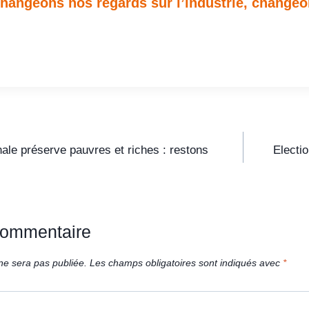
changeons nos regards sur l’industrie, change
onale préserve pauvres et riches : restons
Electi
commentaire
ne sera pas publiée.
Les champs obligatoires sont indiqués avec
*