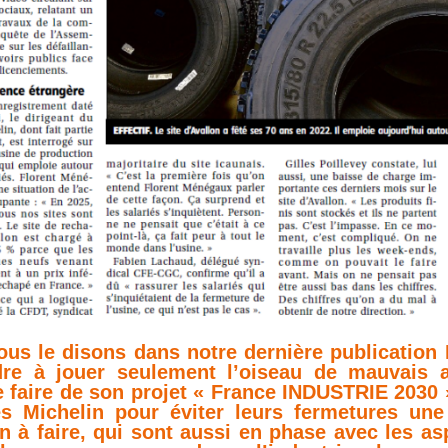
s le disons dans notre dernière publication L
re à jouer seulement l’oiseau de mauvais au
faire de son projet « France INDUSTRIE 2030 »,
s Michelin pour éviter leurs fermetures une
on à faire, qui sont aussi en phase avec les a