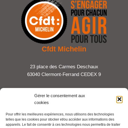
Cfdt Michelin
23 place des Carmes Deschaux
63040 Clermont-Ferrand CEDEX 9
Tel : 06 65 27 23 81
Gérer le consentement aux
cookies
compte-fonction.cfdt@michelin.com
Pour offrir les meilleures expériences, nous utilisons des technologies
telles que les cookies pour stocker et/ou accéder aux informations des
Mentions légales
appareils. Le fait de consentir à ces technologies nous permettra de traiter