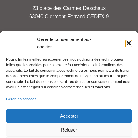
23 place des Carmes Deschaux
63040 Clermont-Ferrand CEDEX 9
Tel : 06 65 27 23 81
Gérer le consentement aux
cookies
compte-fonction.cfdt@michelin.com
Pour offrir les meilleures expériences, nous utilisons des technologies
telles que les cookies pour stocker et/ou accéder aux informations des
Mentions légales
appareils. Le fait de consentir à ces technologies nous permettra de traiter
Pour aller plus loin :
des données telles que le comportement de navigation ou les ID uniques
sur ce site. Le fait de ne pas consentir ou de retirer son consentement peut
avoir un effet négatif sur certaines caractéristiques et fonctions.
Cfdt.fr
Gérer les services
Se syndiquer en ligne
Accepter
Refuser
Nous contacter