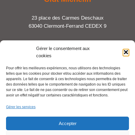
23 place des Carmes Deschaux
63040 Clermont-Ferrand CEDEX 9
Tel : 06 65 27 23 81
Gérer le consentement aux
cookies
compte-fonction.cfdt@michelin.com
Pour offrir les meilleures expériences, nous utilisons des technologies
telles que les cookies pour stocker et/ou accéder aux informations des
Mentions légales
appareils. Le fait de consentir à ces technologies nous permettra de traiter
Pour aller plus loin :
des données telles que le comportement de navigation ou les ID uniques
sur ce site. Le fait de ne pas consentir ou de retirer son consentement peut
avoir un effet négatif sur certaines caractéristiques et fonctions.
Cfdt.fr
Gérer les services
Se syndiquer en ligne
Accepter