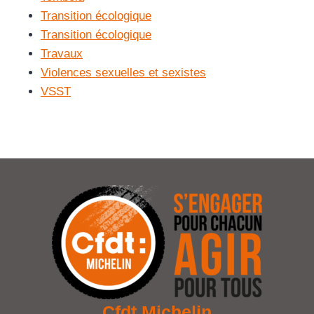
Transition écologique
Transition écologique
Travaux
Violences sexuelles et sexistes
VSST
Cfdt Michelin