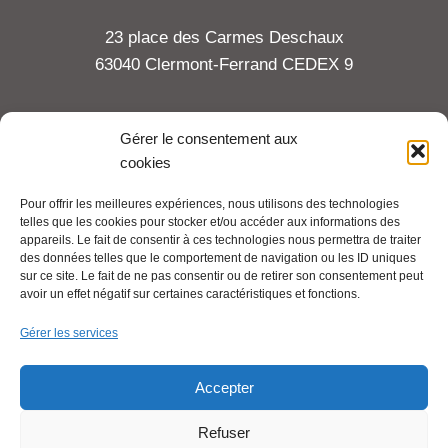
23 place des Carmes Deschaux
63040 Clermont-Ferrand CEDEX 9
Tel : 06 65 27 23 81
Gérer le consentement aux
cookies
compte-fonction.cfdt@michelin.com
Pour offrir les meilleures expériences, nous utilisons des technologies
telles que les cookies pour stocker et/ou accéder aux informations des
Mentions légales
appareils. Le fait de consentir à ces technologies nous permettra de traiter
Pour aller plus loin :
des données telles que le comportement de navigation ou les ID uniques
sur ce site. Le fait de ne pas consentir ou de retirer son consentement peut
avoir un effet négatif sur certaines caractéristiques et fonctions.
Cfdt.fr
Gérer les services
Se syndiquer en ligne
Accepter
Refuser
Nous contacter